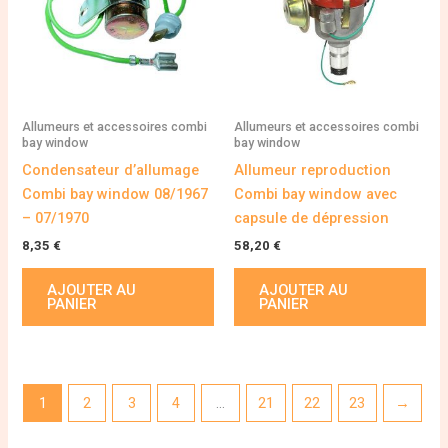
Allumeurs et accessoires combi
Allumeurs et accessoires combi
bay window
bay window
Condensateur d’allumage
Allumeur reproduction
Combi bay window 08/1967
Combi bay window avec
– 07/1970
capsule de dépression
8,35
€
58,20
€
AJOUTER AU
AJOUTER AU
PANIER
PANIER
1
2
3
4
…
21
22
23
→