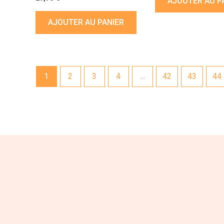
AJOUTER AU P
AJOUTER AU PANIER
1
2
3
4
…
42
43
44