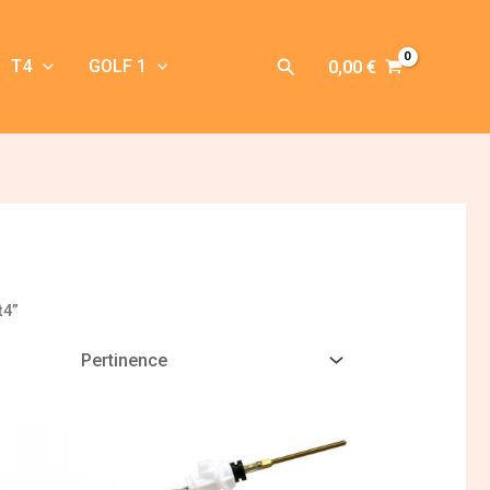
Rechercher
T4
GOLF 1
0,00
€
t4”