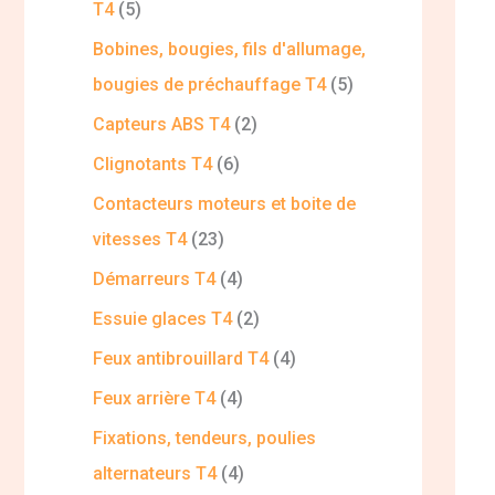
T4
5
Bobines, bougies, fils d'allumage,
bougies de préchauffage T4
5
Capteurs ABS T4
2
Clignotants T4
6
Contacteurs moteurs et boite de
vitesses T4
23
Démarreurs T4
4
Essuie glaces T4
2
Feux antibrouillard T4
4
Feux arrière T4
4
Fixations, tendeurs, poulies
alternateurs T4
4