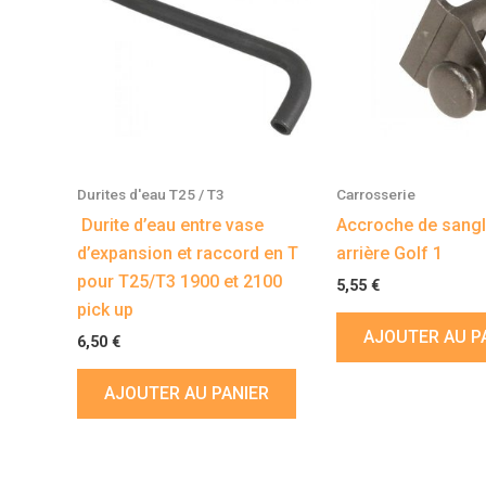
Durites d'eau T25 / T3
Carrosserie
Durite d’eau entre vase
Accroche de sangl
d’expansion et raccord en T
arrière Golf 1
pour T25/T3 1900 et 2100
5,55
€
pick up
AJOUTER AU P
6,50
€
AJOUTER AU PANIER