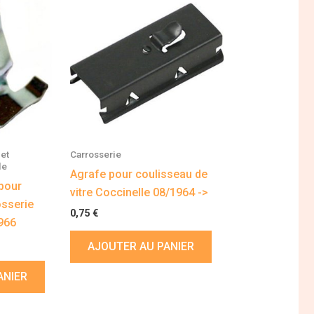
et
Carrosserie
le
Agrafe pour coulisseau de
pour
vitre Coccinelle 08/1964 ->
osserie
0,75
€
966
AJOUTER AU PANIER
ANIER