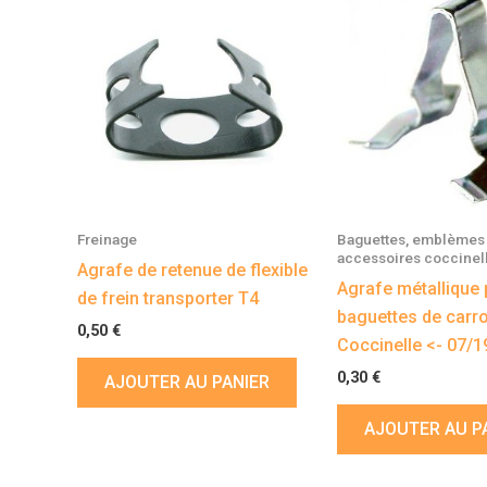
Freinage
Baguettes, emblèmes 
accessoires coccinel
Agrafe de retenue de flexible
Agrafe métallique 
de frein transporter T4
baguettes de carr
0,50
€
Coccinelle <- 07/1
0,30
€
AJOUTER AU PANIER
AJOUTER AU P