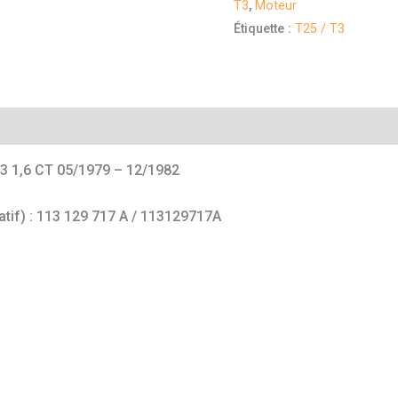
T3
,
Moteur
Étiquette :
T25 / T3
mentaires
3 1,6 CT 05/1979 – 12/1982
catif) : 113 129 717 A / 113129717A