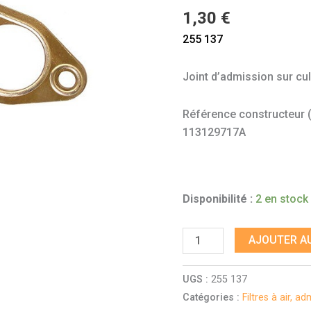
1,6
1,30
€
CT
255 137
Joint d’admission sur c
Référence constructeur (à 
113129717A
Disponibilité :
2 en stock
AJOUTER AU
UGS :
255 137
Catégories :
Filtres à air, a