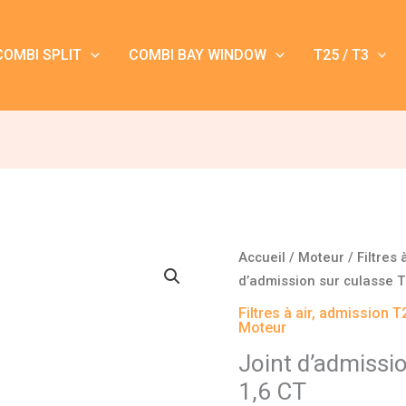
COMBI SPLIT
COMBI BAY WINDOW
T25 / T3
quantité
Accueil
/
Moteur
/
Filtres 
de
d’admission sur culasse T
Joint
Filtres à air, admission T
d'admission
Moteur
sur
Joint d’admissi
culasse
1,6 CT
T25/T3