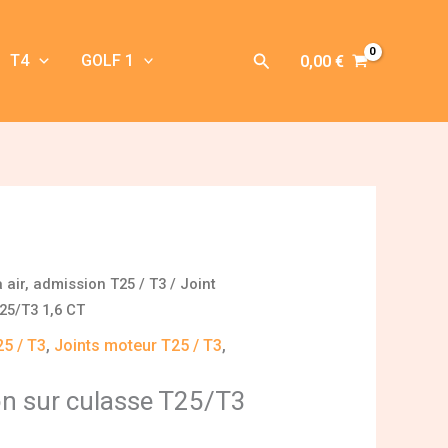
Rechercher
T4
GOLF 1
0,00
€
à air, admission T25 / T3
/ Joint
25/T3 1,6 CT
25 / T3
,
Joints moteur T25 / T3
,
on sur culasse T25/T3