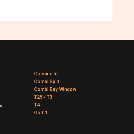
Coccinelle
Combi Split
Combi Bay Window
T25 / T3
T4
s
Golf 1