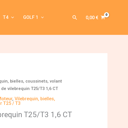
Rechercher
T4
GOLF 1
0,00
€
quin, bielles, coussinets, volant
i de vilebrequin T25/T3 1,6 CT
Moteur
,
Vilebrequin, bielles,
r T25 / T3
ebrequin T25/T3 1,6 CT