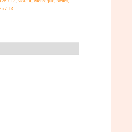
T25 / T3
,
Moteur
,
Vilebrequin, bielles,
25 / T3