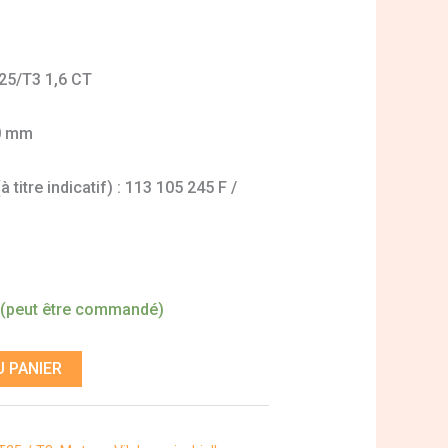
T25/T3 1,6 CT
10 mm
titre indicatif) : 113 105 245 F /
 (peut être commandé)
 PANIER