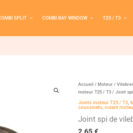
COMBI SPLIT
COMBI BAY WINDOW
T25 / T3
quantité
Accueil
/
Moteur
/
Vilebre
de
moteur T25 / T3
/ Joint sp
Joint
Joints moteur T25 / T3
,
spi
coussinets, volant moteu
de
Joint spi de vil
vilebrequin
2,65
€
T25/T3