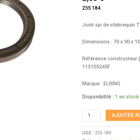
1,6
255 184
CT
Joint spi de vilebrequin 
Dimensions : 70 x 90 x 
Référence constructeur (à 
113105245F
Marque : ELRING
Disponibilité :
1 en stock
AJOUTER AU
UGS :
255 184