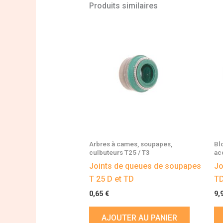
Produits similaires
Arbres à cames, soupapes,
Bl
culbuteurs T25 / T3
ac
Joints de queues de soupapes
Jo
T 25 D et TD
T
0,65
€
9,
AJOUTER AU PANIER