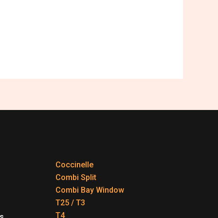
Coccinelle
Combi Split
Combi Bay Window
T25 / T3
T4
s