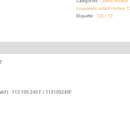
Catégories :
Joints moteur 
coussinets, volant moteur T
Étiquette :
T25 / T3
mentaires
CT
atif) : 113 105 245 F / 113105245F