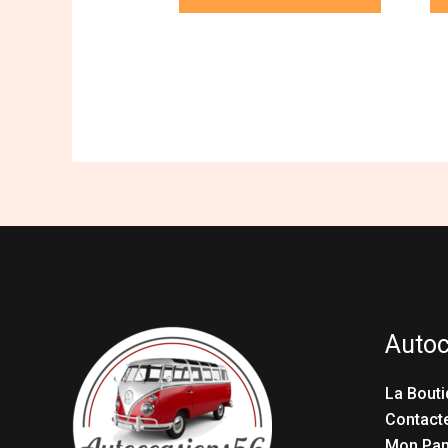
Auto
La Bouti
Contact
Mon Pan