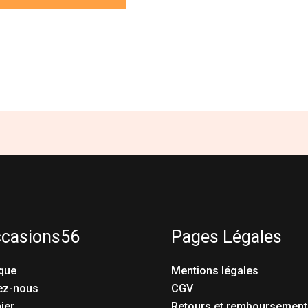
ccasions56
Pages Légales
que
Mentions légales
ez-nous
CGV
ier
Retours et remboursement