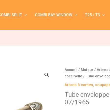
COMBI SPLIT
COMBI BAY WINDOW
T25 / T3
quantité
Accueil
/
Moteur
/
Arbres 
de
coccinelle
/ Tube envelopp
Tube
Arbres à cames, soupape
enveloppe
Tube enveloppe 
Coccinelle
07/1965
avant
07/1965