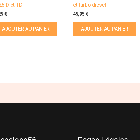
25 D et TD
et turbo diesel
25
€
45,95
€
AJOUTER AU PANIER
AJOUTER AU PANIER