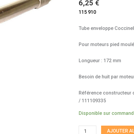
6,25
€
115 910
Tube enveloppe Coccinel
Pour moteurs pied moulé 
Longueur : 172 mm
Besoin de huit par moteu
Référence constructeur do
/ 111109335
Disponible sur comman
AJOUTER AU