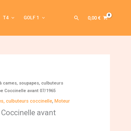
Rechercher
T4
GOLF 1
0,00
€
à cames, soupapes, culbuteurs
e Coccinelle avant 07/1965
s, culbuteurs coccinelle
,
Moteur
Coccinelle avant