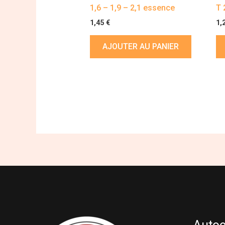
1,6 – 1,9 – 2,1 essence
T 
1,45
€
1,
AJOUTER AU PANIER