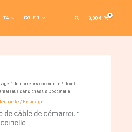
Rechercher
T4
GOLF 1
0,00
€
irage
/
Démarreurs coccinelle
/ Joint
émarreur dans châssis Coccinelle
lectricité / Eclairage
e de câble de démarreur
ccinelle