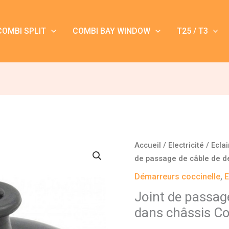
COMBI SPLIT
COMBI BAY WINDOW
T25 / T3
quantité
Accueil
/
Electricité / Ecla
de
de passage de câble de d
Joint
Démarreurs coccinelle
,
E
de
Joint de passag
passage
dans châssis Co
de
câble