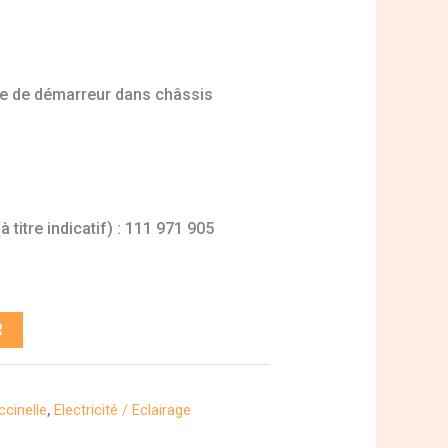
le de démarreur dans châssis
e
 titre indicatif) : 111 971 905
R
cinelle
,
Electricité / Eclairage