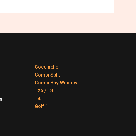
Coccinelle
Combi Split
Combi Bay Window
T25 / T3
T4
s
Golf 1