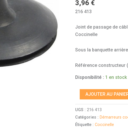
3,96
€
de
216 413
démarreur
dans
Joint de passage de câb
châssis
Coccinelle
Coccinelle
Sous la banquette arrièr
Référence constructeur (à
Disponibilité :
1 en stock
AJOUTER AU PANIE
UGS :
216 413
Catégories :
Démarreurs coc
Étiquette :
Coccinelle