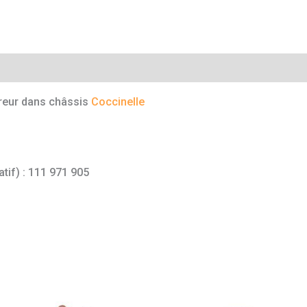
mentaires
reur dans châssis
Coccinelle
atif) : 111 971 905