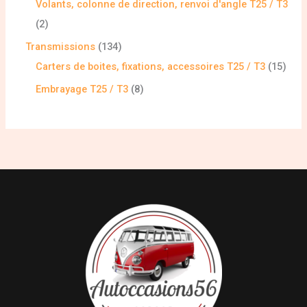
Volants, colonne de direction, renvoi d'angle T25 / T3
2
Transmissions
134
Carters de boites, fixations, accessoires T25 / T3
15
Embrayage T25 / T3
8