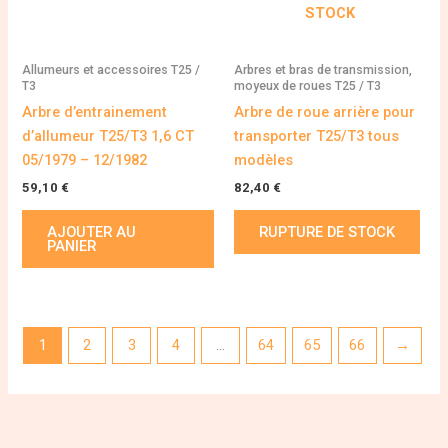
STOCK
Allumeurs et accessoires T25 /
Arbres et bras de transmission,
T3
moyeux de roues T25 / T3
Arbre d’entrainement
Arbre de roue arrière pour
d’allumeur T25/T3 1,6 CT
transporter T25/T3 tous
05/1979 – 12/1982
modèles
59,10
€
82,40
€
AJOUTER AU
RUPTURE DE STOCK
PANIER
1
2
3
4
…
64
65
66
→