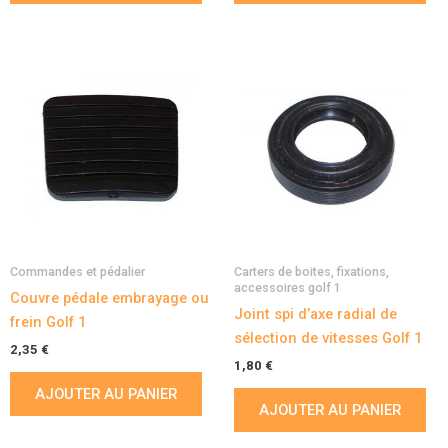
Commandes et pédalier
Carters de boites, fixations,
accessoires golf 1
Couvre pédale embrayage ou
Joint spi d’axe radial de
frein Golf 1
sélection de vitesses Golf 1
2,35
€
1,80
€
AJOUTER AU PANIER
AJOUTER AU PANIER