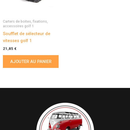
Carters de boites, fixations,
accessoires golf 1
Soufflet de sélecteur de
vitesses golf 1
21,85
€
AJOUTER AU PANIER