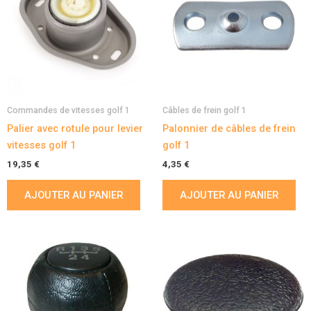
Commandes de vitesses golf 1
Câbles de frein golf 1
Palier avec rotule pour levier
Palonnier de câbles de frein
vitesses golf 1
golf 1
19,35
€
4,35
€
AJOUTER AU PANIER
AJOUTER AU PANIER