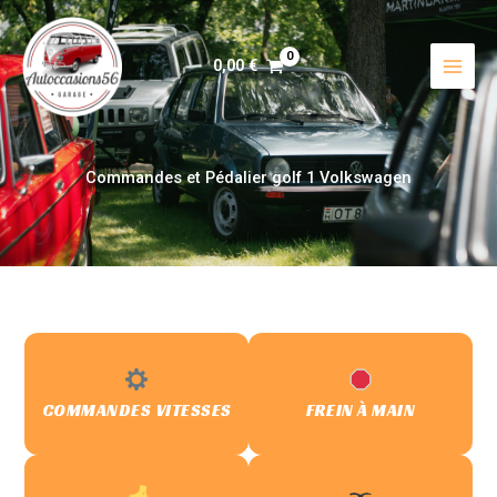
Aller
au
contenu
0,00
€
Commandes et Pédalier golf 1 Volkswagen
COMMANDES VITESSES
FREIN À MAIN