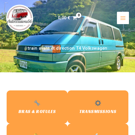
Aller
au
contenu
0,00
€
train avant et direction T4 Volkswagen
BRAS & ROTULES
TRANSMISSIONS