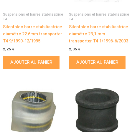
Suspensions et barres stabilisatrice
Suspensions et barres stabilisatrice
T4
T4
Silentbloc barre stabilisatrice
Silentbloc barre stabilisatrice
diamètre 22.6mm transporter
diamètre 23,1 mm
T4 9/1990-12/1995
transporter T4 1/1996-6/2003
2,25
€
2,05
€
AJOUTER AU PANIER
AJOUTER AU PANIER