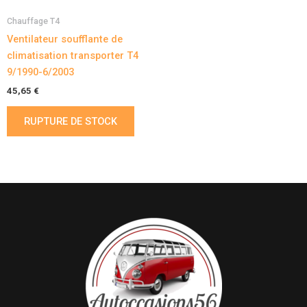
Chauffage T4
Ventilateur soufflante de
climatisation transporter T4
9/1990-6/2003
45,65
€
RUPTURE DE STOCK