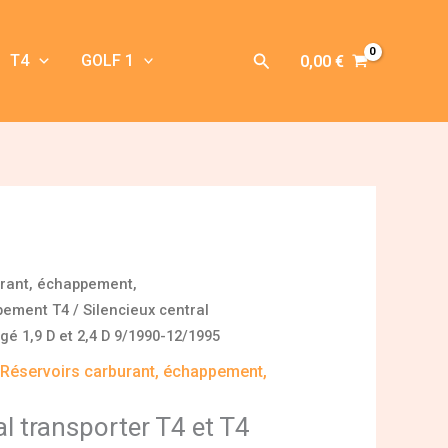
Rechercher
T4
GOLF 1
0,00
€
urant, échappement,
pement T4
/ Silencieux central
ngé 1,9 D et 2,4 D 9/1990-12/1995
,
Réservoirs carburant, échappement,
al transporter T4 et T4