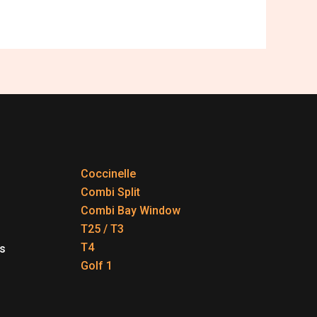
Coccinelle
Combi Split
Combi Bay Window
T25 / T3
T4
s
Golf 1