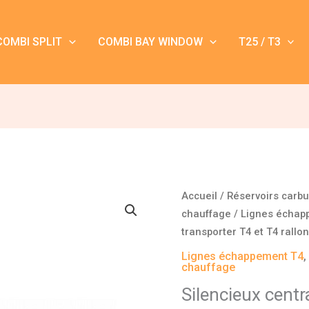
COMBI SPLIT
COMBI BAY WINDOW
T25 / T3
Accueil
/
Réservoirs carb
chauffage
/
Lignes échap
transporter T4 et T4 rallo
Lignes échappement T4
chauffage
Silencieux centr