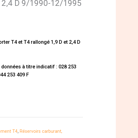
et 2,4 D 9/1990-12/1995
rter T4 et T4 rallongé 1,9 D et 2,4 D
onnées à titre indicatif : 028 253
044 253 409 F
ement T4
,
Réservoirs carburant,