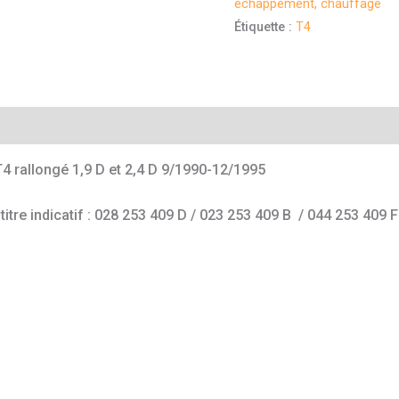
échappement, chauffage
Étiquette :
T4
mentaires
T4 rallongé 1,9 D et 2,4 D 9/1990-12/1995
tre indicatif : 028 253 409 D / 023 253 409 B / 044 253 409 F