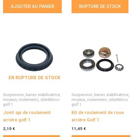
AJOUTER AU PANIER
RUPTURE DE STOCK
EN RUPTURE DE STOCK
Suspension, barres stabilisatrice,
Suspension, barres stabilisatrice,
moyeux, roulements, silentblocs
moyeux, roulements, silentblocs
golf 1
golf 1
Joint spi de roulement
Kit de roulement de roue
arrière golf 1
arrière Golf 1
2,10
€
11,45
€