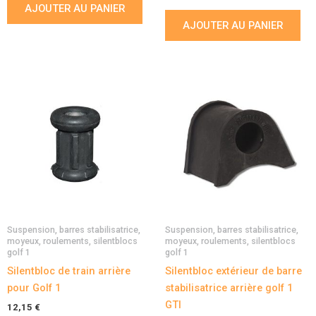
AJOUTER AU PANIER
AJOUTER AU PANIER
Suspension, barres stabilisatrice,
Suspension, barres stabilisatrice,
moyeux, roulements, silentblocs
moyeux, roulements, silentblocs
golf 1
golf 1
Silentbloc de train arrière
Silentbloc extérieur de barre
pour Golf 1
stabilisatrice arrière golf 1
GTI
12,15
€