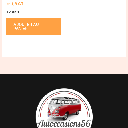
et 1,8 GTI
12,85
€
AJOUTER AU
PANIER