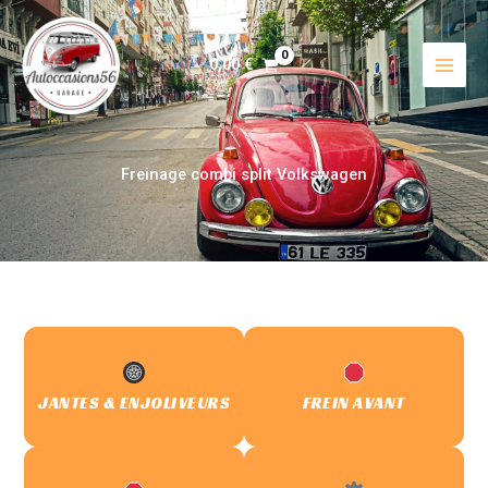
Aller
au
contenu
0,00
€
Freinage combi split Volkswagen
JANTES & ENJOLIVEURS
FREIN AVANT