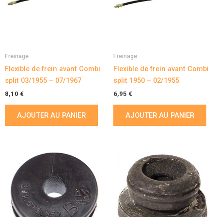
Freinage
Freinage
Flexible de frein avant Combi
Flexible de frein avant Combi
split 03/1955 – 07/1967
split 1950 – 02/1955
8,10
€
6,95
€
AJOUTER AU PANIER
AJOUTER AU PANIER