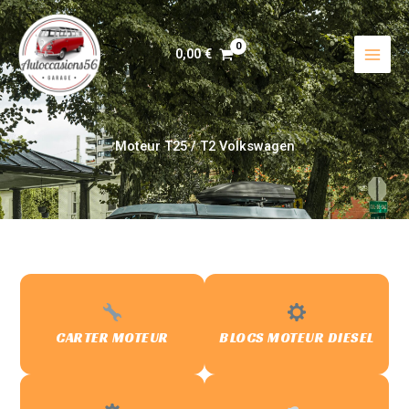
Aller
au
contenu
0,00
€
Moteur T25 / T2 Volkswagen
CARTER MOTEUR
BLOCS MOTEUR DIESEL