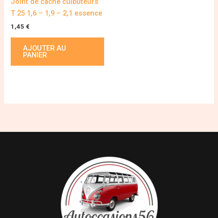
Joint de cache culbuteurs
T 25 1,6 – 1,9 – 2,1 essence
1,45
€
AJOUTER AU
PANIER