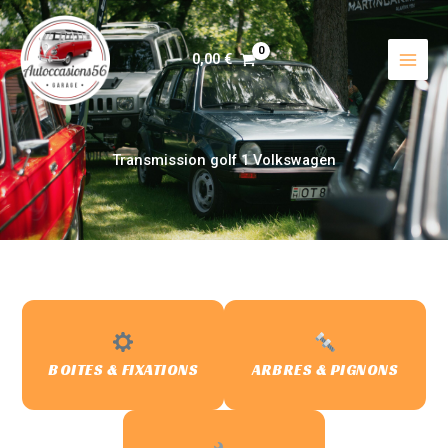
Aller
au
contenu
0,00
€
Transmission golf 1 Volkswagen
BOITES & FIXATIONS
ARBRES & PIGNONS