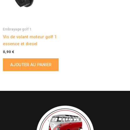
Embrayage golf 1
Vis de volant moteur golf 1
essence et diesel
0,90
€
AJOUTER AU PANIER