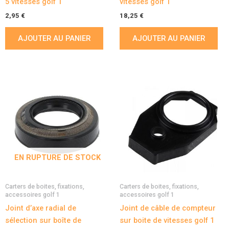
5 vitesses golf 1
vitesses golf 1
2,95
€
18,25
€
AJOUTER AU PANIER
AJOUTER AU PANIER
EN RUPTURE DE STOCK
Carters de boites, fixations,
Carters de boites, fixations,
accessoires golf 1
accessoires golf 1
Joint d’axe radial de
Joint de câble de compteur
sélection sur boîte de
sur boite de vitesses golf 1