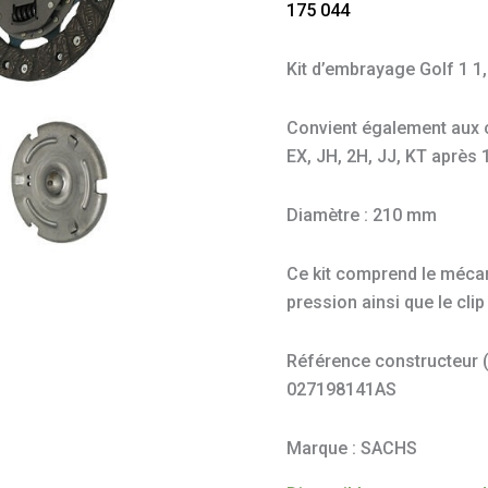
175 044
GTI
Kit d’embrayage Golf 1 1
Convient également aux c
EX, JH, 2H, JJ, KT après
Diamètre : 210 mm
Ce kit comprend le mécan
pression ainsi que le clip
Référence constructeur (à
027198141AS
Marque : SACHS