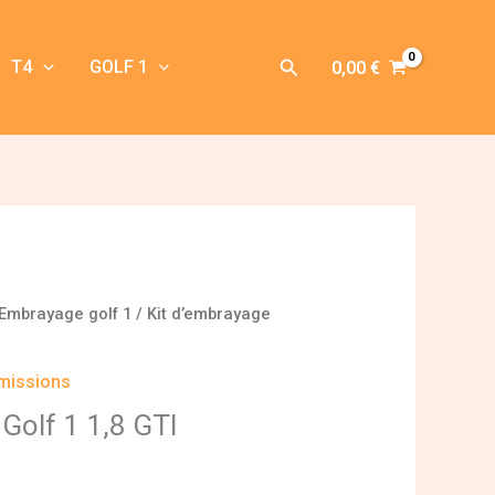
Rechercher
T4
GOLF 1
0,00
€
Embrayage golf 1
/ Kit d’embrayage
missions
 Golf 1 1,8 GTI