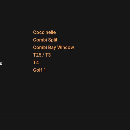
Coccinelle
Combi Split
Combi Bay Window
T25 / T3
T4
s
Golf 1