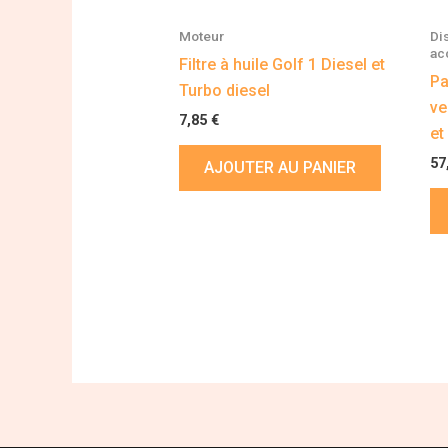
Moteur
Di
ac
Filtre à huile Golf 1 Diesel et
Pa
Turbo diesel
ve
7,85
€
et
57
AJOUTER AU PANIER