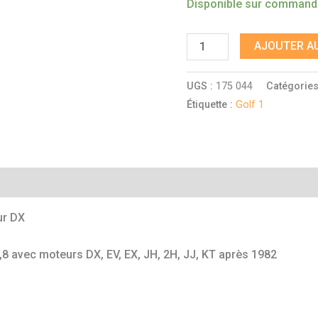
Disponible sur comman
AJOUTER AU
UGS :
175 044
Catégories
Étiquette :
Golf 1
mentaires
ur DX
,8 avec moteurs DX, EV, EX, JH, 2H, JJ, KT après 1982