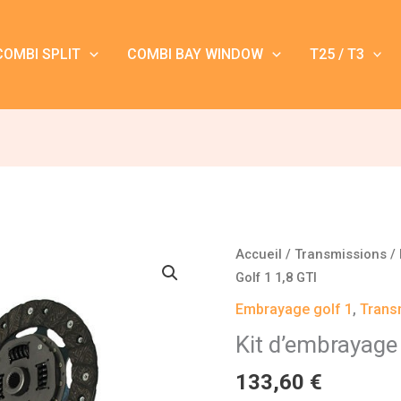
COMBI SPLIT
COMBI BAY WINDOW
T25 / T3
quantité
Accueil
/
Transmissions
/
de
Golf 1 1,8 GTI
Kit
Embrayage golf 1
,
Trans
d'embrayage
Kit d’embrayage
Golf
1
133,60
€
1,8