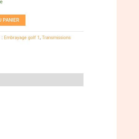
de
 PANIER
 :
Embrayage golf 1
,
Transmissions