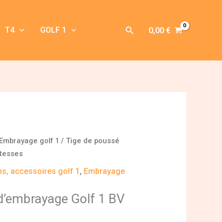
Rechercher
T4
GOLF 1
0,00
€
Embrayage golf 1
/ Tige de poussé
itesses
ons, accessoires golf 1
,
Embrayage
d’embrayage Golf 1 BV