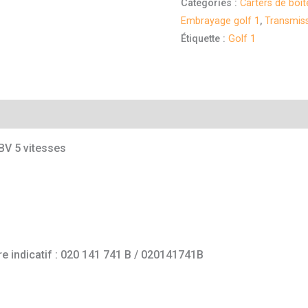
Catégories :
Carters de boit
Embrayage golf 1
,
Transmis
Étiquette :
Golf 1
mentaires
BV 5 vitesses
e indicatif : 020 141 741 B / 020141741B