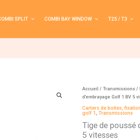
COMBI SPLIT
COMBI BAY WINDOW
T25 / T3
quantité
Accueil
/
Transmissions
/
de
d’embrayage Golf 1 BV 5 v
Tige
Carters de boites, fixati
de
golf 1
,
Transmissions
poussé
Tige de poussé 
d'embrayage
5 vitesses
Golf