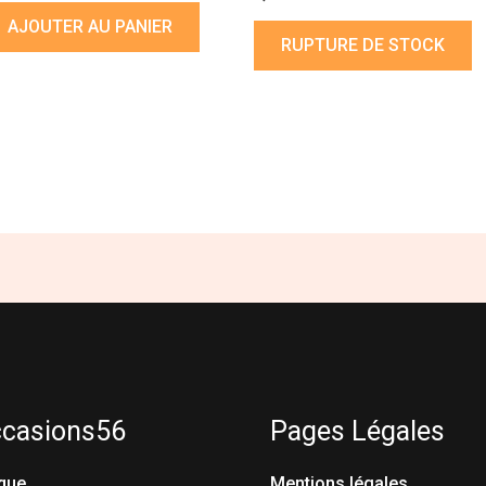
AJOUTER AU PANIER
RUPTURE DE STOCK
ccasions56
Pages Légales
que
Mentions légales