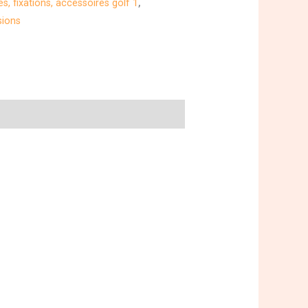
es, fixations, accessoires golf 1
,
sions