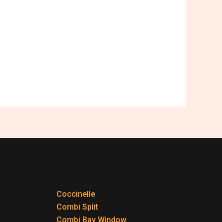
Coccinelle
Combi Split
Combi Bay Window