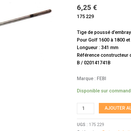
1
6,25
€
BV
175 229
5
vitesses
Tige de poussé d’embray
Pour Golf 1600 à 1800 et
Longueur : 341 mm
Référence constructeur do
B / 020141741B
Marque : FEBI
Disponible sur comman
AJOUTER AU
UGS :
175 229