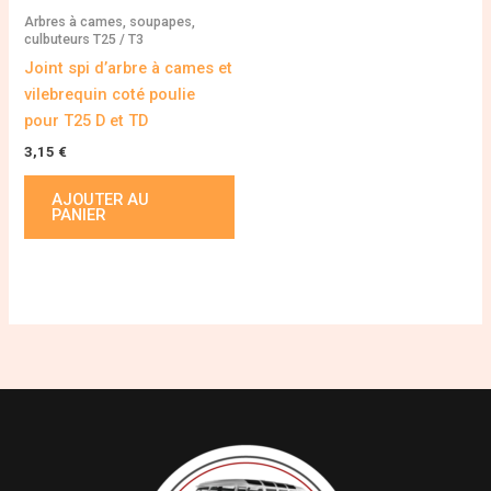
Arbres à cames, soupapes,
culbuteurs T25 / T3
Joint spi d’arbre à cames et
vilebrequin coté poulie
pour T25 D et TD
3,15
€
AJOUTER AU
PANIER