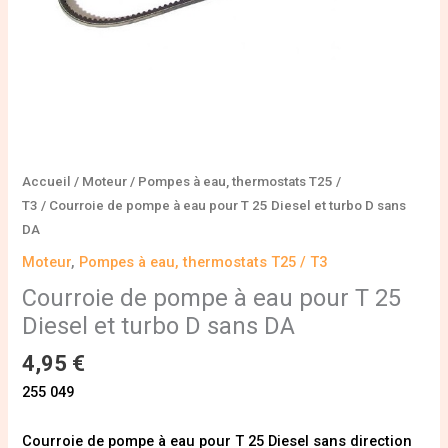
et
turbo
D
sans
DA
Accueil
/
Moteur
/
Pompes à eau, thermostats T25 /
T3
/ Courroie de pompe à eau pour T 25 Diesel et turbo D sans
DA
Moteur
,
Pompes à eau, thermostats T25 / T3
Courroie de pompe à eau pour T 25
Diesel et turbo D sans DA
4,95
€
255 049
Courroie de pompe à eau pour T 25 Diesel sans direction