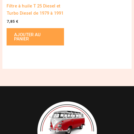
Filtre à huile T 25 Diesel et
Turbo Diesel de 1979 à 1991
7,85
€
AJOUTER AU
PANIER