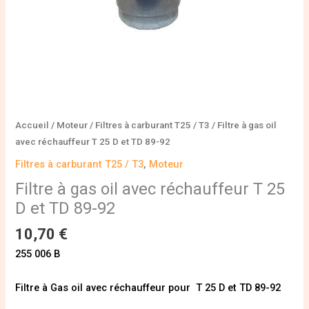
et
TD
89-
92
Accueil
/
Moteur
/
Filtres à carburant T25 / T3
/ Filtre à gas oil
avec réchauffeur T 25 D et TD 89-92
Filtres à carburant T25 / T3
,
Moteur
Filtre à gas oil avec réchauffeur T 25
D et TD 89-92
10,70
€
255 006 B
Filtre à Gas oil avec réchauffeur pour T 25 D et TD 89-92