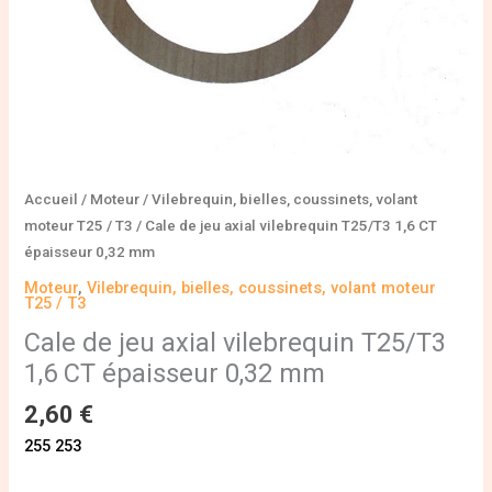
0,32
mm
Accueil
/
Moteur
/
Vilebrequin, bielles, coussinets, volant
moteur T25 / T3
/ Cale de jeu axial vilebrequin T25/T3 1,6 CT
épaisseur 0,32 mm
Moteur
,
Vilebrequin, bielles, coussinets, volant moteur
T25 / T3
Cale de jeu axial vilebrequin T25/T3
1,6 CT épaisseur 0,32 mm
2,60
€
255 253