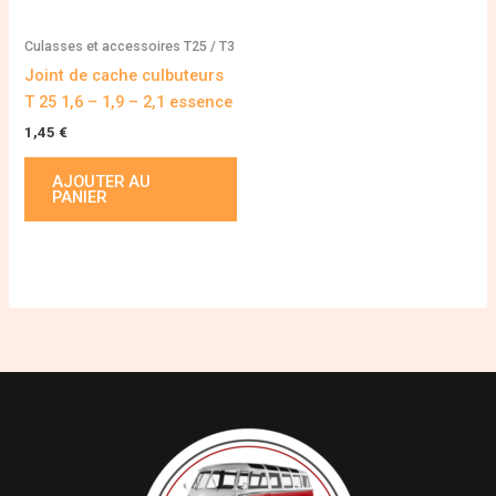
Culasses et accessoires T25 / T3
Joint de cache culbuteurs
T 25 1,6 – 1,9 – 2,1 essence
1,45
€
AJOUTER AU
PANIER