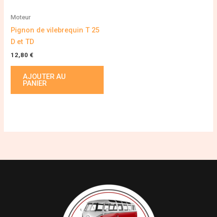
Moteur
Pignon de vilebrequin T 25
D et TD
12,80
€
AJOUTER AU
PANIER