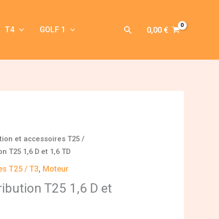
Rechercher
T4
GOLF 1
0,00
€
ution et accessoires T25 /
on T25 1,6 D et 1,6 TD
es T25 / T3
,
Moteur
ribution T25 1,6 D et