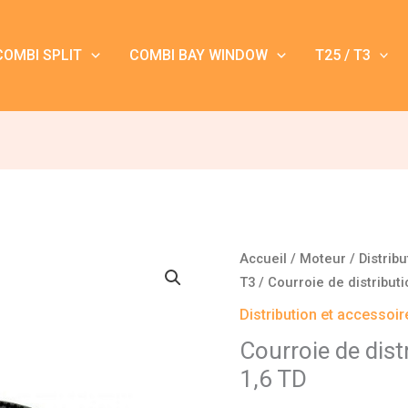
COMBI SPLIT
COMBI BAY WINDOW
T25 / T3
quantité
Accueil
/
Moteur
/
Distrib
de
T3
/ Courroie de distributi
Courroie
Distribution et accessoir
de
Courroie de dist
distribution
1,6 TD
T25
1,6