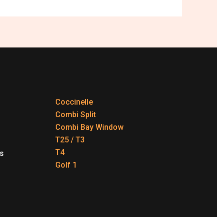
Coccinelle
Combi Split
Combi Bay Window
T25 / T3
T4
s
Golf 1