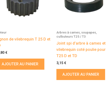
teur
Arbres à cames, soupapes,
culbuteurs T25 / T3
gnon de vilebrequin T 25 D et
Joint spi d’arbre à cames et
D
vilebrequin coté poulie pour
,80
€
T25 D et TD
3,15
€
AJOUTER AU PANIER
AJOUTER AU PANIER