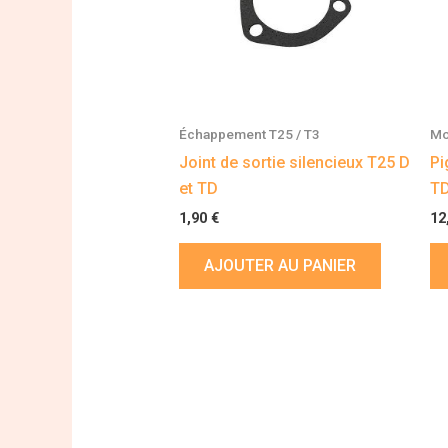
Échappement T25 / T3
Mo
Joint de sortie silencieux T25 D
Pi
et TD
T
1,90
€
12
AJOUTER AU PANIER