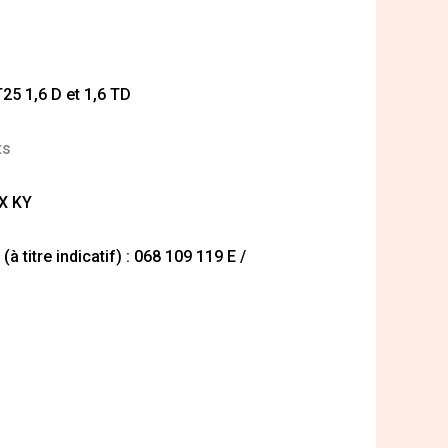
T25 1,6 D et 1,6 TD
ts
JX KY
 titre indicatif) : 068 109 119 E /