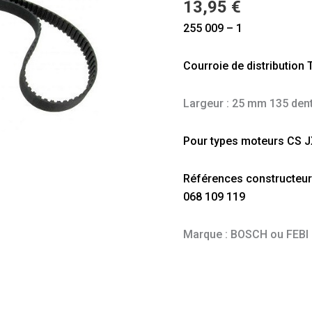
13,95
€
D
255 009 – 1
et
1,6
Courroie de distribution 
TD
Largeur : 25 mm 135 den
Pour types moteurs CS 
Références constructeur (à
068 109 119
Marque : BOSCH ou FEBI