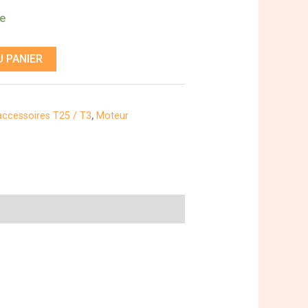
de
 PANIER
 accessoires T25 / T3
,
Moteur