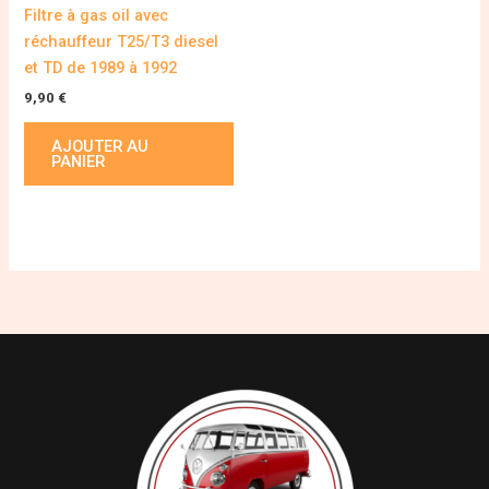
Filtre à gas oil avec
réchauffeur T25/T3 diesel
et TD de 1989 à 1992
9,90
€
AJOUTER AU
PANIER