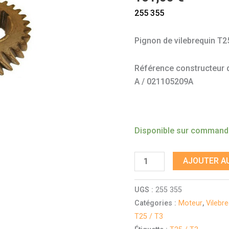
CU
255 355
CV
Pignon de vilebrequin T
Référence constructeur do
A / 021105209A
Disponible sur comman
AJOUTER AU
UGS :
255 355
Catégories :
Moteur
,
Vilebre
T25 / T3