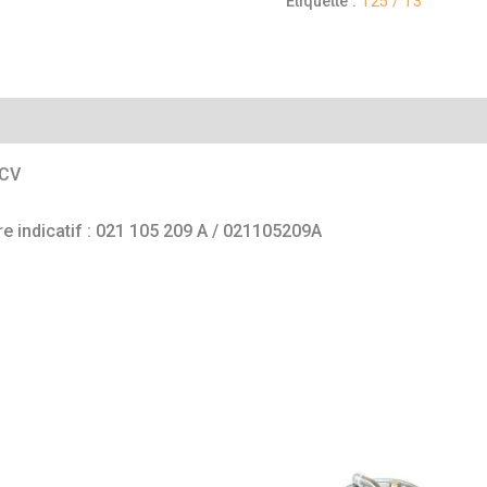
Étiquette :
T25 / T3
mentaires
 CV
e indicatif : 021 105 209 A / 021105209A