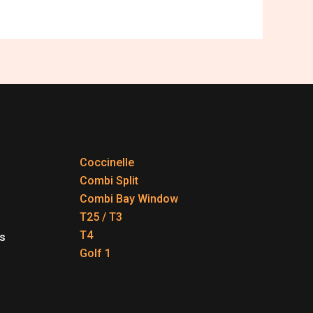
Coccinelle
Combi Split
Combi Bay Window
T25 / T3
T4
s
Golf 1