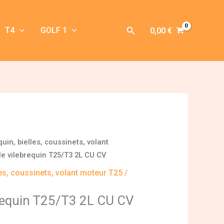
Rechercher
T4
GOLF 1
0,00
€
quin, bielles, coussinets, volant
de vilebrequin T25/T3 2L CU CV
les, coussinets, volant moteur T25 /
requin T25/T3 2L CU CV