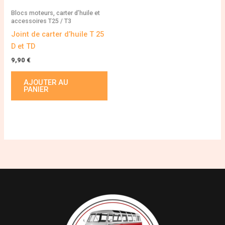
Blocs moteurs, carter d’huile et
accessoires T25 / T3
Joint de carter d’huile T 25
D et TD
9,90
€
AJOUTER AU
PANIER