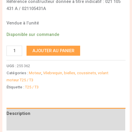
Référence constructeur donnée à titre indicatif : 021 105
431 A / 021105431A
Vendue à l’unité
Disponible sur commande
AJOUTER AU PANIER
UGS :
255 362
Catégories :
Moteur
,
Vilebrequin, bielles, coussinets, volant
moteur T25 / T3
Étiquette :
T25 / T3
Description
Informations complémentaires