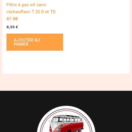
Filtre à gas oil sans
réchauffeur T 25 D et TD
87-88
8,30
€
AJOUTER AU
PANIER