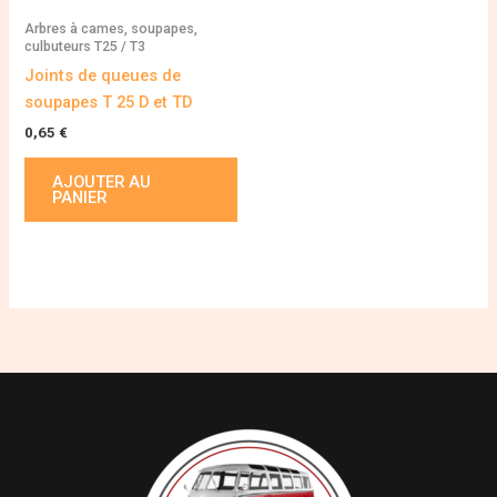
Arbres à cames, soupapes,
culbuteurs T25 / T3
Joints de queues de
soupapes T 25 D et TD
0,65
€
AJOUTER AU
PANIER