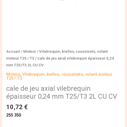
2L
CU
CV
Accueil
/
Moteur
/
Vilebrequin, bielles, coussinets, volant
moteur T25 / T3
/ cale de jeu axial vilebrequin épaisseur 0,24
mm T25/T3 2L CU CV
Moteur
,
Vilebrequin, bielles, coussinets, volant moteur
T25 / T3
cale de jeu axial vilebrequin
épaisseur 0,24 mm T25/T3 2L CU CV
10,72
€
255 350