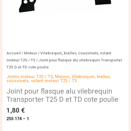
TD
cote
poulie
Accueil
/
Moteur
/
Vilebrequin, bielles, coussinets, volant
moteur T25 / T3
/ Joint pour flasque alu vilebrequin Transporter
T25 D et TD cote poulie
Joints moteur T25 / T3
,
Moteur
,
Vilebrequin, bielles,
coussinets, volant moteur T25 / T3
Joint pour flasque alu vilebrequin
Transporter T25 D et TD cote poulie
1,80
€
255 174 – 1