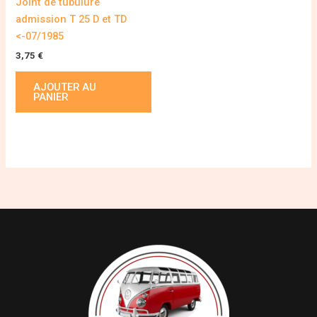
Joint de tubulure
admission T 25 D et TD
<-07/1985
3,75
€
AJOUTER AU
PANIER