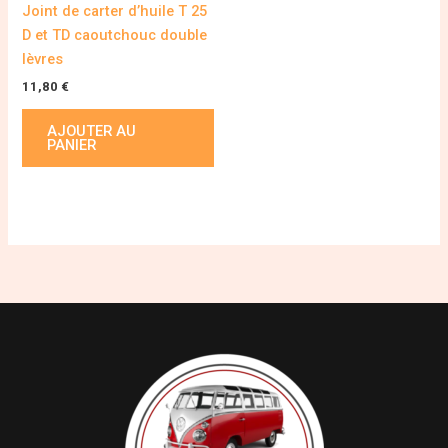
Joint de carter d’huile T 25
D et TD caoutchouc double
lèvres
11,80
€
AJOUTER AU
PANIER