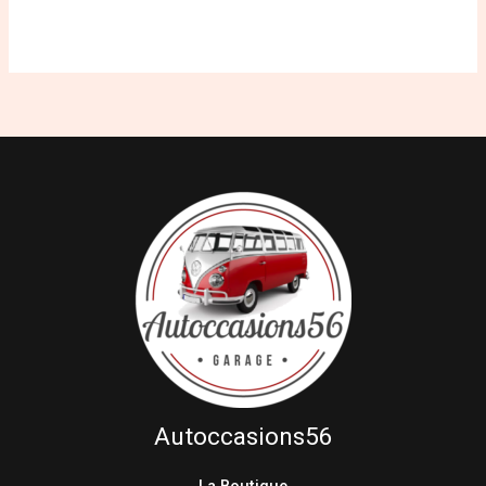
Autoccasions56
La Boutique