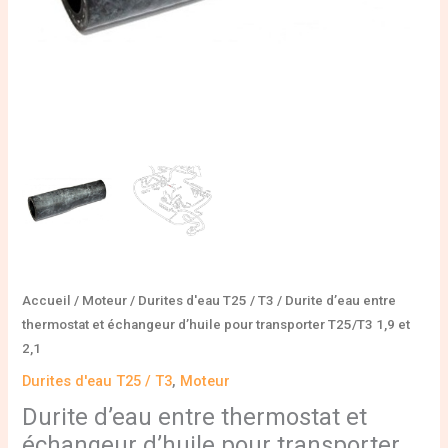
T25/T3
1,9
et
2,1
Accueil
/
Moteur
/
Durites d'eau T25 / T3
/ Durite d’eau entre
thermostat et échangeur d’huile pour transporter T25/T3 1,9 et
2,1
Durites d'eau T25 / T3
,
Moteur
Durite d’eau entre thermostat et
échangeur d’huile pour transporter