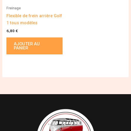
Freinage
Flexible de frein arrière Golf
1 tous modèles
6,80
€
AJOUTER AU
PANIER