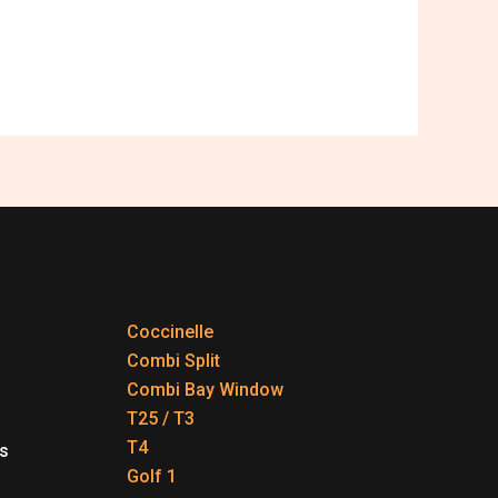
Coccinelle
Combi Split
Combi Bay Window
T25 / T3
T4
s
Golf 1