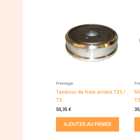
Freinage
Fr
Tambour de frein arrière T25 /
Mâ
T3
T2
50,35
€
35
AJOUTER AU PANIER