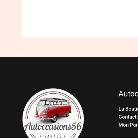
Auto
La Bouti
Contact
Mon Pan