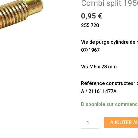
Combi split 19
roue
arrière
0,95
€
Combi
255 720
split
1950
Vis de purge cylindre de
-
07/1967
07/67
Vis M6 x 28 mm
Référence constructeur do
A / 211611477A
Disponible sur comman
AJOUTER AU