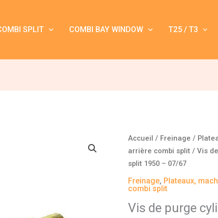
COMBI SPLIT
COMBI BAY WINDOW
T25 / T3
quantité
Accueil
/
Freinage
/
Plate
de
arrière combi split
/ Vis d
Vis
split 1950 – 07/67
de
Freinage
,
Plateaux, macho
purge
combi split
cylindre
Vis de purge cyl
de