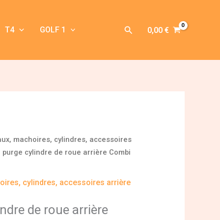
Rechercher
T4
GOLF 1
0,00
€
aux, machoires, cylindres, accessoires
e purge cylindre de roue arrière Combi
ires, cylindres, accessoires arrière
indre de roue arrière