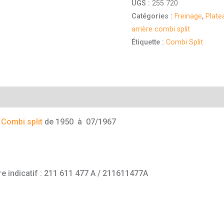
UGS :
255 720
Catégories :
Freinage
,
Plate
arrière combi split
Étiquette :
Combi Split
mentaires
e
Combi split
de 1950 à 07/1967
e indicatif : 211 611 477 A / 211611477A