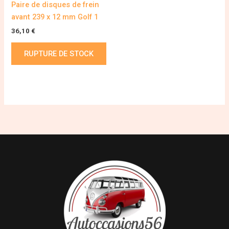
Paire de disques de frein
avant 239 x 12 mm Golf 1
36,10
€
RUPTURE DE STOCK