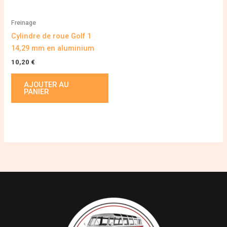
Freinage
Cylindre de roue Golf 1
14,29 mm en aluminium
10,20
€
AJOUTER AU
PANIER