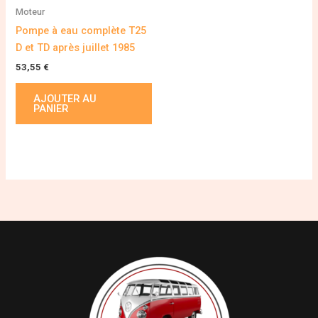
Moteur
Pompe à eau complète T25
D et TD après juillet 1985
53,55
€
AJOUTER AU
PANIER