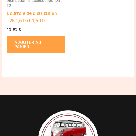
Distribution et accessoires T25 /
T3
Courroie de distribution
T25 1,6 D et 1,6 TD
13,95
€
AJOUTER AU
PANIER