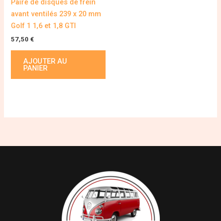
Paire de disques de frein
avant ventilés 239 x 20 mm
Golf 1 1,6 et 1,8 GTI
57,50
€
AJOUTER AU
PANIER