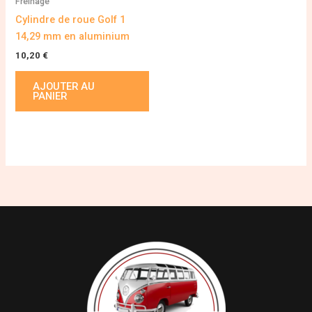
Freinage
Cylindre de roue Golf 1
14,29 mm en aluminium
10,20
€
AJOUTER AU
PANIER