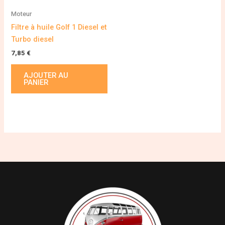
Moteur
Filtre à huile Golf 1 Diesel et
Turbo diesel
7,85
€
AJOUTER AU
PANIER