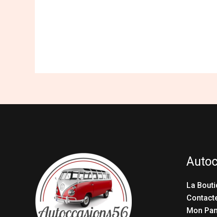
Auto
La Bouti
Contact
Mon Pan