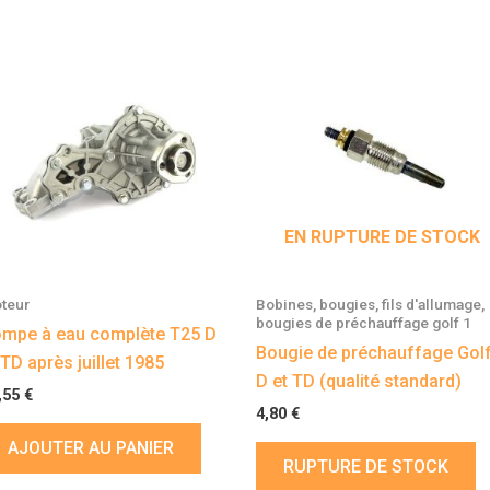
EN RUPTURE DE STOCK
teur
Bobines, bougies, fils d'allumage,
bougies de préchauffage golf 1
mpe à eau complète T25 D
Bougie de préchauffage Golf
 TD après juillet 1985
D et TD (qualité standard)
,55
€
4,80
€
AJOUTER AU PANIER
RUPTURE DE STOCK