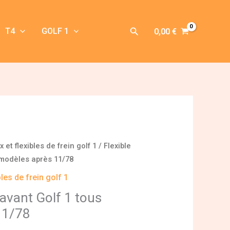
Rechercher
T4
GOLF 1
0,00
€
 et flexibles de frein golf 1
/ Flexible
s modèles après 11/78
bles de frein golf 1
n avant Golf 1 tous
11/78