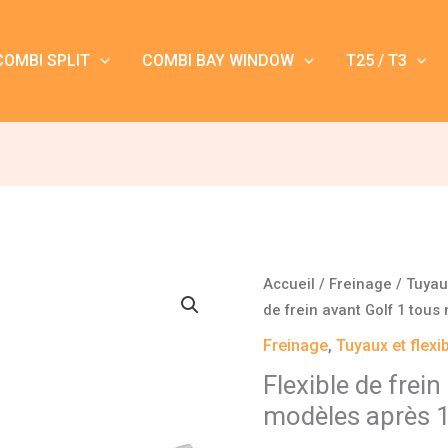
COMBI SPLIT
COMBI BAY WINDOW
T25 / T3
quantité
Accueil
/
Freinage
/
Tuyaux
de
de frein avant Golf 1 tou
Flexible
Freinage
,
Tuyaux et flexi
de
Flexible de frei
frein
modèles après 
avant
Golf