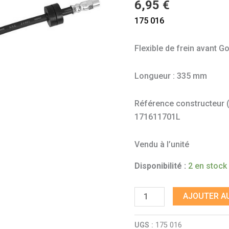
6,95
€
1
175 016
tous
modèles
Flexible de frein avant 
après
11/78
Longueur : 335 mm
Référence constructeur (à 
171611701L
Vendu à l’unité
Disponibilité :
2 en stock
AJOUTER AU
UGS :
175 016