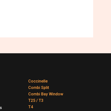
Coccinelle
Combi Split
Combi Bay Window
T25 / T3
T4
s