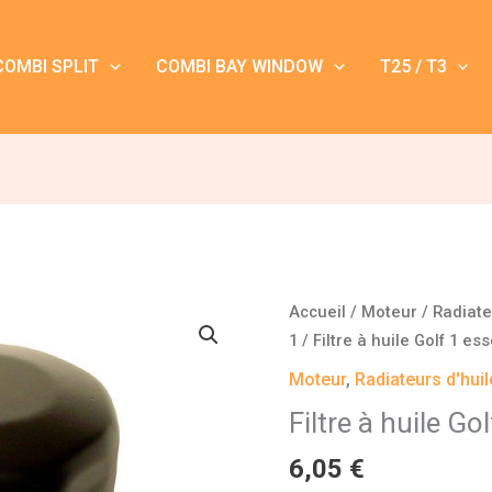
COMBI SPLIT
COMBI BAY WINDOW
T25 / T3
quantité
Accueil
/
Moteur
/
Radiateu
de
1
/ Filtre à huile Golf 1 es
Filtre
Moteur
,
Radiateurs d'huile
à
Filtre à huile Go
huile
Golf
6,05
€
1