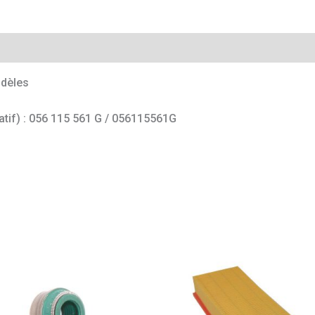
mentaires
dèles
catif) : 056 115 561 G / 056115561G