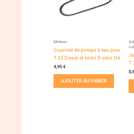
Moteur
Ar
cu
Courroie de pompe à eau pour
Jo
T 25 Diesel et turbo D sans DA
T 
4,95
€
0,
AJOUTER AU PANIER