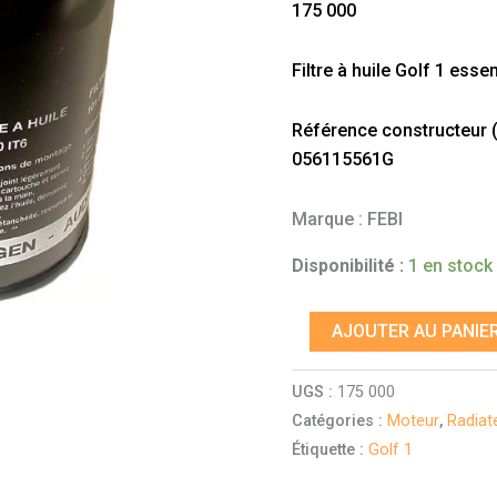
175 000
essence
Filtre à huile Golf 1 ess
Référence constructeur (à 
056115561G
Marque : FEBI
Disponibilité :
1 en stock
AJOUTER AU PANIE
UGS :
175 000
Catégories :
Moteur
,
Radiate
Étiquette :
Golf 1