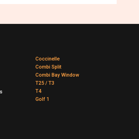
Coccinelle
Combi Split
Combi Bay Window
T25 / T3
T4
s
Golf 1