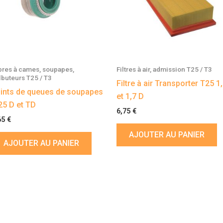
bres à cames, soupapes,
Filtres à air, admission T25 / T3
lbuteurs T25 / T3
Filtre à air Transporter T25 1
ints de queues de soupapes
et 1,7 D
25 D et TD
6,75
€
65
€
AJOUTER AU PANIER
AJOUTER AU PANIER