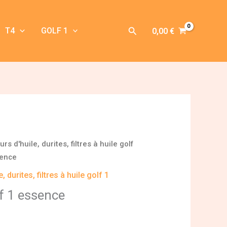
Rechercher
T4
GOLF 1
0,00
€
rs d'huile, durites, filtres à huile golf
sence
, durites, filtres à huile golf 1
lf 1 essence