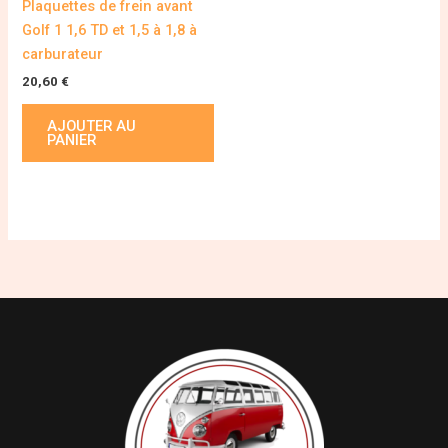
Plaquettes de frein avant
Golf 1 1,6 TD et 1,5 à 1,8 à
carburateur
20,60
€
AJOUTER AU
PANIER