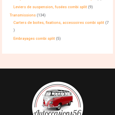
Leviers de suspension, fusées combi split
9
Transmissions
134
Carters de boites, fixations, accessoires combi split
7
Embrayages combi split
5