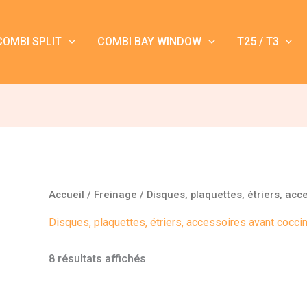
COMBI SPLIT
COMBI BAY WINDOW
T25 / T3
Accueil
/
Freinage
/ Disques, plaquettes, étriers, acc
Disques, plaquettes, étriers, accessoires avant coccin
8 résultats affichés