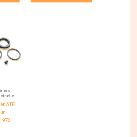
riers,
cinelle
ier ATE
our
 1972