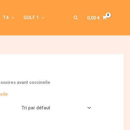
Rechercher
T4
GOLF 1
0,00
€
essoires avant coccinelle
elle