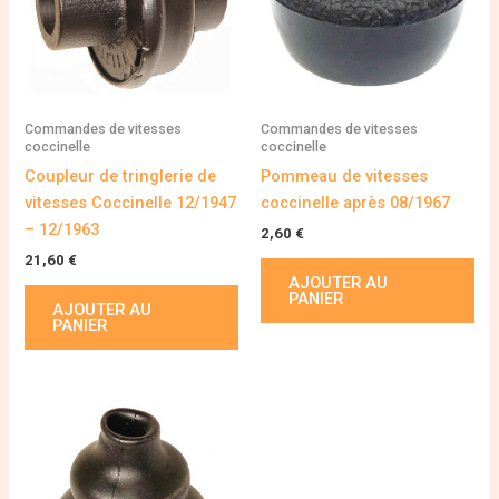
Commandes de vitesses
Commandes de vitesses
coccinelle
coccinelle
Coupleur de tringlerie de
Pommeau de vitesses
vitesses Coccinelle 12/1947
coccinelle après 08/1967
– 12/1963
2,60
€
21,60
€
AJOUTER AU
PANIER
AJOUTER AU
PANIER