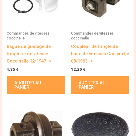
Commandes de vitesses
Commandes de vitesses
coccinelle
coccinelle
Bague de guidage de
Coupleur de tringle de
tringlerie de vitesse
boite de vitesses Coccinelle
Coccinelle 12/1947 ->
08/1963 ->
4,35
€
12,20
€
AJOUTER AU
AJOUTER AU
PANIER
PANIER